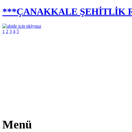
***ÇANAKKALE ŞEHİTLİK R
1
2
3
4
5
Menü